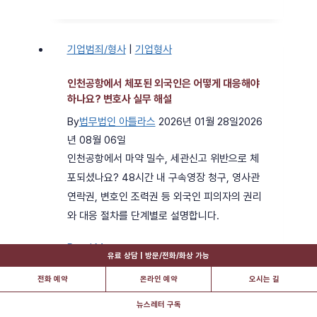
제
직
할
원
기업범죄/형사
|
기업형사
수
이
있
게
인천공항에서 체포된 외국인은 어떻게 대응해야
는
임
하나요? 변호사 실무 해설
방
커
By
법무법인 아틀라스
2026년 01월 28일
2026
법
뮤
년 08월 06일
은?
니
인천공항에서 마약 밀수, 세관신고 위반으로 체
판
티
포되셨나요? 48시간 내 구속영장 청구, 영사관
례
에
연락권, 변호인 조력권 등 외국인 피의자의 권리
로
허
와 대응 절차를 단계별로 설명합니다.
본
위
법
사
인
Read More
유료 상담 | 방문/전화/화상 가능
적
실
천
전화 예약
온라인 예약
오시는 길
대
을
공
응
유
항
뉴스레터 구독