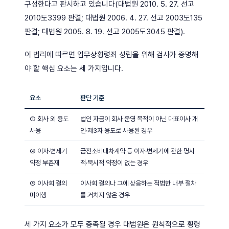
구성한다고 판시하고 있습니다(대법원 2010. 5. 27. 선고
2010도3399 판결; 대법원 2006. 4. 27. 선고 2003도135
판결; 대법원 2005. 8. 19. 선고 2005도3045 판결).
이 법리에 따르면 업무상횡령죄 성립을 위해 검사가 증명해
야 할 핵심 요소는 세 가지입니다.
요소
판단 기준
① 회사 외 용도
법인 자금이 회사 운영 목적이 아닌 대표이사 개
사용
인·제3자 용도로 사용된 경우
② 이자·변제기
금전소비대차계약 등 이자·변제기에 관한 명시
약정 부존재
적·묵시적 약정이 없는 경우
③ 이사회 결의
이사회 결의나 그에 상응하는 적법한 내부 절차
미이행
를 거치지 않은 경우
세 가지 요소가 모두 충족될 경우 대법원은 원칙적으로 횡령