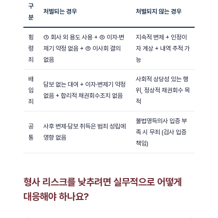
구
처벌되는 경우
처벌되지 않는 경우
분
횡
① 회사 외 용도 사용 + ② 이자·변
지속적 변제 + 인정이
령
제기 약정 없음 + ③ 이사회 결의
자 계상 + 내역 추적 가
죄
없음
능
배
사회적 상당성 있는 행
담보 없는 대여 + 이자·변제기 약정
임
위, 정상적 채권회수 목
없음 + 합리적 채권회수조치 없음
죄
적
불법영득의사 입증 부
공
사후 변제·담보 취득은 범죄 성립에
족 시 무죄 (검사 입증
통
영향 없음
책임)
형사 리스크를 낮추려면 실무적으로 어떻게
대응해야 하나요?