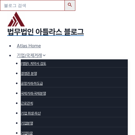
검
색:
Skip
to
법무법인 아틀라스 블로그
content
Atlas Home
기업/국제거래
(영문) 계약서 검토
경영권 분쟁
공정거래·하도급
국제거래·국제분쟁
근로관계
기업 회생·파산
기업분쟁
기업자문