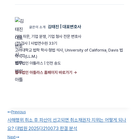
김태진 | 대표변호사
글쓴이 소개
기업 자문, 기업 분쟁, 기업 형사 전문 변호사
(전)검사 | 사법연수원 33기
고려대학교 법학 학사·형법 석사, University of California, Davis 법
학석사(LL.M.)
법무법인 아틀라스 | 인천 송도
법무법인 아틀라스 홈페이지 바로가기 →
글
Previous
사해행위 취소 후 파산이 선고되면 취소채권자 지위는 어떻게 되나
탐색
요? 대법원 2025다210073 판결 분석
Next