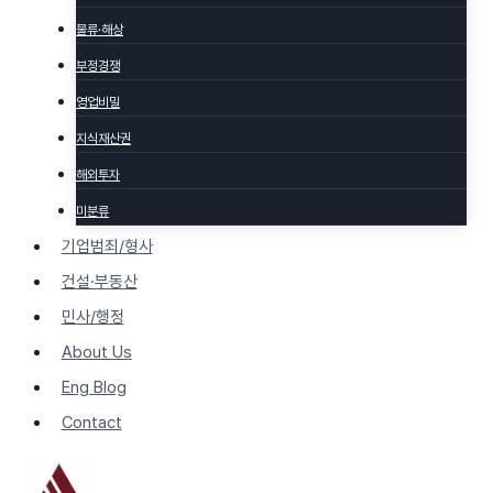
물류·해상
부정경쟁
영업비밀
지식재산권
해외투자
미분류
기업범죄/형사
건설·부동산
민사/행정
About Us
Eng Blog
Contact