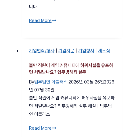
니다.
독
Read More
점
수
입
기업범죄/형사
|
기업자문
|
기업형사
|
새소식
업
체
불만 직원이 게임 커뮤니티에 허위사실을 유포하
가
면 처벌받나요? 업무방해죄 실무
병
By
법무법인 아틀라스
2026년 03월 26일
2026
행
년 07월 30일
수
불만 직원이 게임 커뮤니티에 허위사실을 유포하
입
면 처벌받나요? 업무방해죄 실무 해설 | 법무법
업
인 아틀라스
체
를
불
Read More
견
만