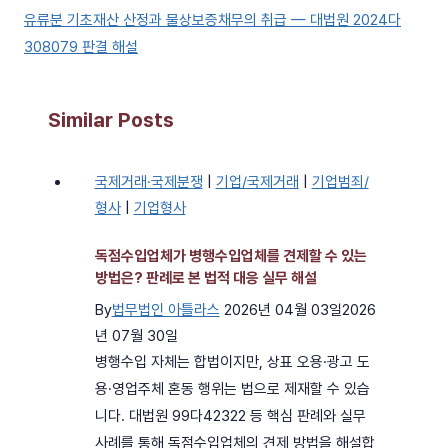
유류분 기초재산 산정과 물상보증채무의 취급 — 대법원 2024다
308079 판결 해설
Similar Posts
국제거래·국제분쟁
|
기업/국제거래
|
기업범죄/
형사
|
기업형사
독점수입업체가 병행수입업체를 견제할 수 있는
방법은? 판례로 본 법적 대응 실무 해설
By
법무법인 아틀라스
2026년 04월 03일
2026
년 07월 30일
병행수입 자체는 합법이지만, 상표 오용·광고 도
용·영업주체 혼동 행위는 법으로 제재할 수 있습
니다. 대법원 99다42322 등 핵심 판례와 실무
사례를 통해 독점수입업체의 견제 방법을 해설합