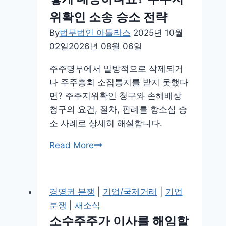
법
음
위확인 소송 승소 전략
적
채
By
법무법인 아틀라스
2025년 10월
성
권,
02일
2026년 08월 06일
질
둘
과
다
주주명부에서 일방적으로 삭제되거
발
시
나 주주총회 소집통지를 받지 못했다
생
효
면? 주주지위확인 청구와 손해배상
요
지
청구의 요건, 절차, 판례를 항소심 승
건
나
소 사례로 상세히 해설합니다.
면?
주
Read More
자
주
기
명
앞
부
수
경영권 분쟁
|
기업/국제거래
|
기업
에
표
분쟁
|
새소식
서
특
소수주주가 이사를 해임할