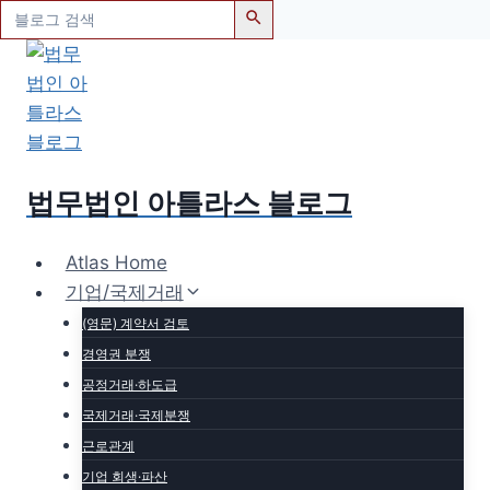
검
색:
Skip
to
content
법무법인 아틀라스 블로그
Atlas Home
기업/국제거래
(영문) 계약서 검토
경영권 분쟁
공정거래·하도급
국제거래·국제분쟁
근로관계
기업 회생·파산