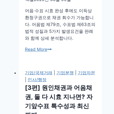
받
는
어음·수표 시효 완성 후에도 이득상
경
환청구권으로 채권 회수가 가능합니
우
다. 어음법 제79조, 수표법 제63조의
법적 성질과 5가지 발생요건을 판례
와 함께 상세 분석합니다.
[1
Read More
편]
어
음
기업/국제거래
|
기업분쟁
|
기업자문
·
|
민사/행정
수
[3편] 원인채권과 어음채
표
권, 둘 다 시효 지나면? 자
시
효
기앞수표 특수성과 최신
지