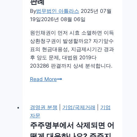
판례
났
By
법무법인 아틀라스
2025년 07월
는
19일
2026년 08월 06일
데
돈
원인채권이 먼저 시효 소멸하면 이득
받
상환청구권이 발생할까요? 자기앞수
을
표의 현금대용성, 지급제시기간 경과
수
후 양도 문제, 대법원 2019다
있
203286 판결까지 상세 분석합니다.
나
요?
[3
Read More
이
편]
득
원
상
인
경영권 분쟁
|
기업/국제거래
|
기업
환
채
자문
청
권
주주명부에서 삭제되면 어
구
과
떻게 대응하나요? 주주지
권
어