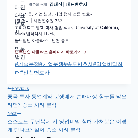
김태진 | 대표변호사
글쓴이 소개
기업 자문, 기업 분쟁, 기업 형사 전문 변호사
(전)검사 | 사법연수원 33기
고려대학교 법학 학사·형법 석사, University of California,
Davis 법학석사(LL.M.)
법무법인 아틀라스 | 인천 송도
법무법인 아틀라스 홈페이지 바로가기 →
Post
#
기술분쟁
#
기업분쟁
#
송도변호사
#
영업비밀침
Tags:
해
#
인천변호사
글
Previous
중국 투자 동업계약 분쟁에서 손해배상 청구를 막으
탐
려면? 승소 사례 분석
색
Next
소스코드 무단복제 시 영업비밀 침해 가처분은 어떻
게 받나요? 실제 승소 사례 분석