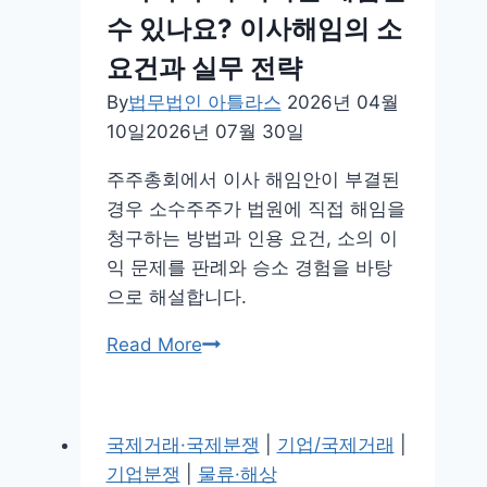
삭
수
수 있나요? 이사해임의 소
제
성
되
요건과 실무 전략
과
면
최
By
법무법인 아틀라스
2026년 04월
어
신
10일
2026년 07월 30일
떻
판
게
주주총회에서 이사 해임안이 부결된
례
대
경우 소수주주가 법원에 직접 해임을
응
청구하는 방법과 인용 요건, 소의 이
하
익 문제를 판례와 승소 경험을 바탕
나
으로 해설합니다.
요?
소
Read More
주
수
주
주
지
주
위
국제거래·국제분쟁
|
기업/국제거래
|
가
확
기업분쟁
|
물류·해상