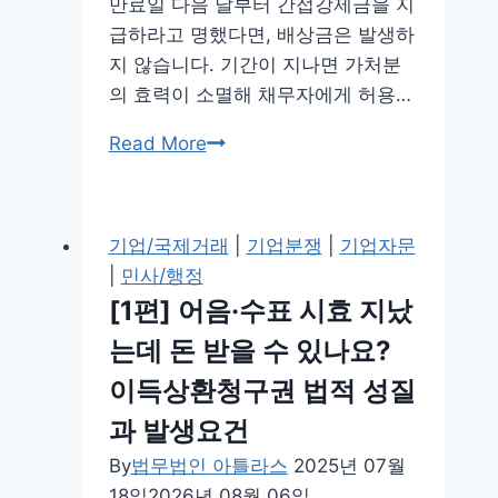
만료일 다음 날부터 간접강제금을 지
급하라고 명했다면, 배상금은 발생하
지 않습니다. 기간이 지나면 가처분
의 효력이 소멸해 채무자에게 허용…
회
Read More
계
장
부
기업/국제거래
|
기업분쟁
|
기업자문
열
|
민사/행정
람
[1편] 어음·수표 시효 지났
간
는데 돈 받을 수 있나요?
접
강
이득상환청구권 법적 성질
제
과 발생요건
금
By
법무법인 아틀라스
2025년 07월
못
18일
2026년 08월 06일