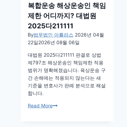
이
인
복합운송 해상운송인 책임
사
소
제한 어디까지? 대법원
를
송
해
2025다211111
승
임
소
By
법무법인 아틀라스
2026년 04월
할
전
22일
2026년 08월 06일
수
략
있
대법원 2025다211111 판결로 상법
나
제797조 해상운송인 책임제한 적용
요?
범위가 명확해졌습니다. 육상운송 구
이
간 손해에는 적용되지 않는다는 새
사
기준을 변호사가 판례 분석으로 해설
해
합니다.
임
복
Read More
의
합
소
운
요