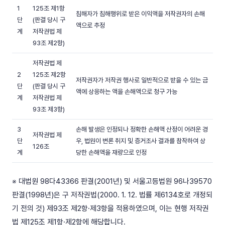
1
125조 제1항
침해자가 침해행위로 받은 이익액을 저작권자의 손해
단
(판결 당시 구
액으로 추정
계
저작권법 제
93조 제2항)
저작권법 제
2
125조 제2항
저작권자가 저작권 행사로 일반적으로 받을 수 있는 금
단
(판결 당시 구
액에 상응하는 액을 손해액으로 청구 가능
계
저작권법 제
93조 제3항)
3
손해 발생은 인정되나 정확한 손해액 산정이 어려운 경
저작권법 제
단
우, 법원이 변론 취지 및 증거조사 결과를 참작하여 상
126조
계
당한 손해액을 재량으로 인정
※ 대법원 98다43366 판결(2001년) 및 서울고등법원 96나39570
판결(1998년)은 구 저작권법(2000. 1. 12. 법률 제6134호로 개정되
기 전의 것) 제93조 제2항·제3항을 적용하였으며, 이는 현행 저작권
법 제125조 제1항·제2항에 해당합니다.