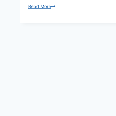
전
Read More
자
계
약
서
명
가
이
드
|
위
드
사
인
전
자