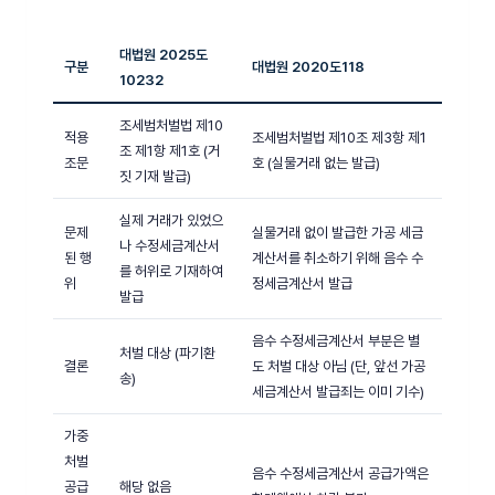
대법원 2025도
구분
대법원 2020도118
10232
조세범처벌법 제10
적용
조세범처벌법 제10조 제3항 제1
조 제1항 제1호 (거
조문
호 (실물거래 없는 발급)
짓 기재 발급)
실제 거래가 있었으
문제
실물거래 없이 발급한 가공 세금
나 수정세금계산서
된 행
계산서를 취소하기 위해 음수 수
를 허위로 기재하여
위
정세금계산서 발급
발급
음수 수정세금계산서 부분은 별
처벌 대상 (파기환
결론
도 처벌 대상 아님 (단, 앞선 가공
송)
세금계산서 발급죄는 이미 기수)
가중
처벌
음수 수정세금계산서 공급가액은
공급
해당 없음