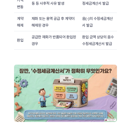
가액
동 등 사후적 사유 발생
정세금계산서 발급
변동
계약
재화 또는 용역 공급 후 계약이
음(-)의 수정세금계산
해제
해제된 경우
서 발급
공급한 재화가 반품되어 환입된
환입 금액 상당의 음수
환입
경우
수정세금계산서 발급