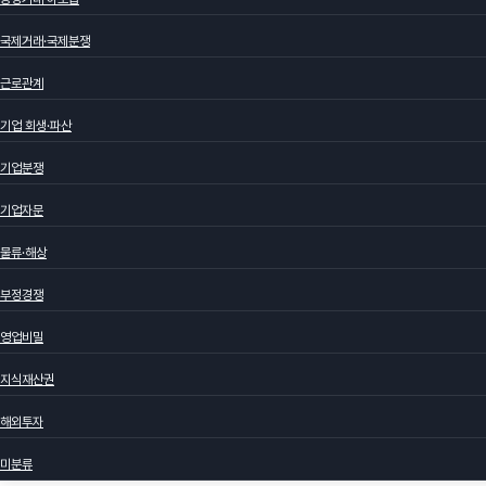
국제거래·국제분쟁
근로관계
기업 회생·파산
기업분쟁
기업자문
물류·해상
부정경쟁
영업비밀
지식재산권
해외투자
미분류