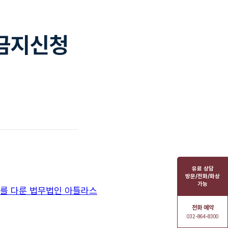
매금지신청
유료 상담
방문/전화/화상
가능
전화 예약
032-864-8300