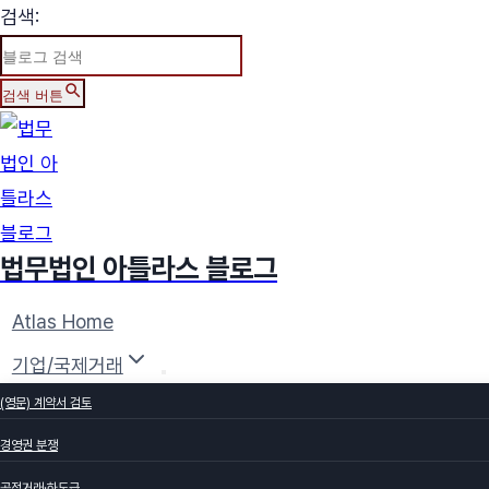
검색:
검색 버튼
Skip
to
content
법무법인 아틀라스 블로그
Atlas Home
기업/국제거래
(영문) 계약서 검토
경영권 분쟁
공정거래·하도급