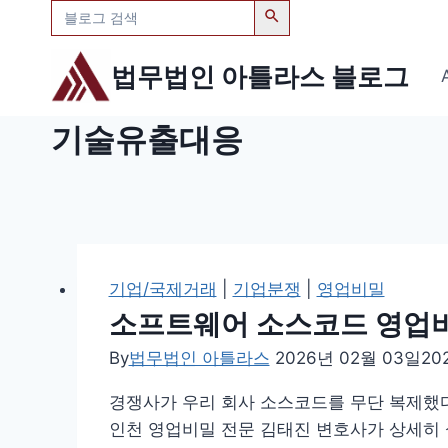
검
Skip
색:
to
content
법무법인 아틀라스 블로그
기술유출대응
기업/국제거래
|
기업분쟁
|
영업비밀
소프트웨어 소스코드 영업비밀
By
법무법인 아틀라스
2026년 02월 03일
20
경쟁사가 우리 회사 소스코드를 무단 복제했다
인천 영업비밀 전문 김태진 변호사가 상세히