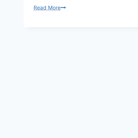
소
Read More
프
트
웨
어
소
스
코
드
영
업
비
밀
침
해,
가