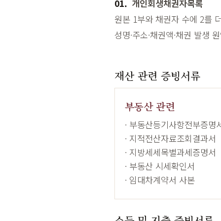
01.
개인회생채권자목록
원본 1부와 채권자 수에 2를 
성명·주소·채권액·채권 발생 
재산 관련 증빙서류
부동산 관련
· 부동산등기사항전부증명
· 지적전산자료조회결과서
· 지방세세목별과세증명서
· 부동산 시세확인서
· 임대차계약서 사본
소득 및 지출 증빙서류