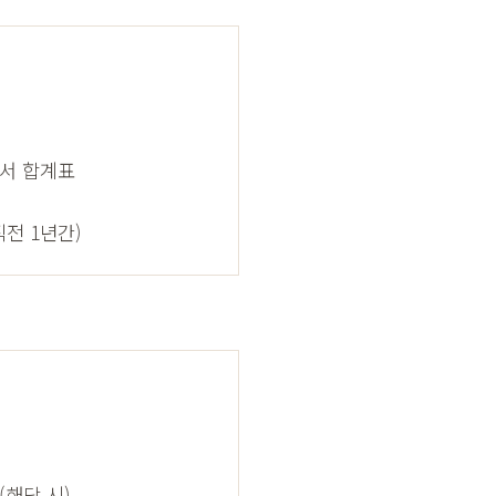
산서 합계표
직전 1년간)
(해당 시)