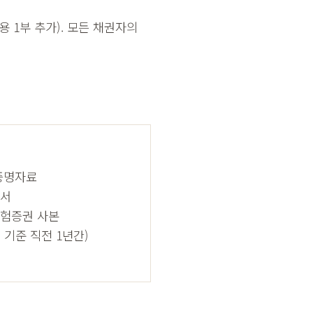
 1부 추가). 모든 채권자의
 증명자료
인서
보험증권 사본
 기준 직전 1년간)