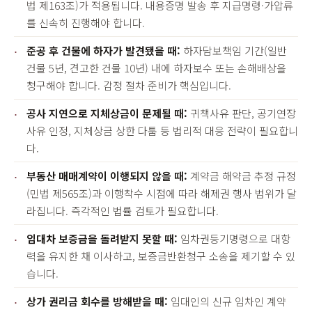
법 제163조)가 적용됩니다. 내용증명 발송 후 지급명령·가압류
를 신속히 진행해야 합니다.
준공 후 건물에 하자가 발견됐을 때:
하자담보책임 기간(일반
건물 5년, 견고한 건물 10년) 내에 하자보수 또는 손해배상을
청구해야 합니다. 감정 절차 준비가 핵심입니다.
공사 지연으로 지체상금이 문제될 때:
귀책사유 판단, 공기연장
사유 인정, 지체상금 상한 다툼 등 법리적 대응 전략이 필요합니
다.
부동산 매매계약이 이행되지 않을 때:
계약금 해약금 추정 규정
(민법 제565조)과 이행착수 시점에 따라 해제권 행사 범위가 달
라집니다. 즉각적인 법률 검토가 필요합니다.
임대차 보증금을 돌려받지 못할 때:
임차권등기명령으로 대항
력을 유지한 채 이사하고, 보증금반환청구 소송을 제기할 수 있
습니다.
상가 권리금 회수를 방해받을 때:
임대인의 신규 임차인 계약